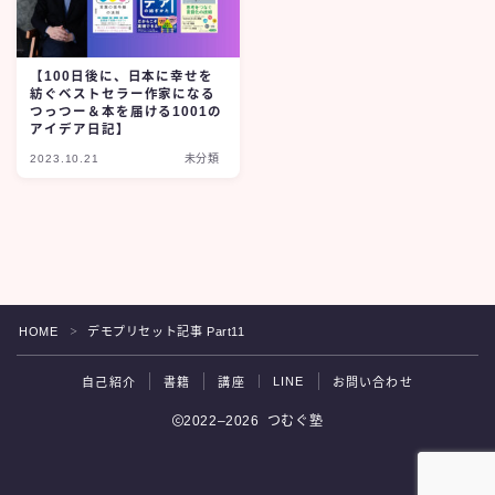
【100日後に、日本に幸せを
紡ぐベストセラー作家になる
つっつー＆本を届ける1001の
アイデア日記】
2023.10.21
未分類
HOME
デモプリセット記事 Part11
＞
Follow Me
LINE
自己紹介
書籍
講座
お問い合わせ
2022–2026 つむぐ塾